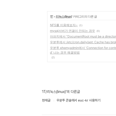
'
IT
>
리눅스(linux)
' 카테고리의 다른 글
NFS를 이용해보자~
(1)
mysql서버가 연결이 안되는 경우
(0)
아파치에서 "DocumentRoot must be a direct
우분투에서 /etc/cron.daily/apt: Cache has br
우분투 phpmyadmin에서 'Connection for controlus
d' 나는 경우 해결방법
(2)
'IT/리눅스(linux)'의 다른글
현재글
우분투 콘솔에서 euc-kr 사용하기