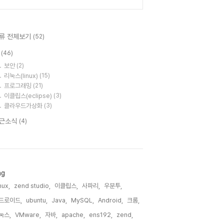
류 전체보기
(52)
T
(46)
보안
(2)
리눅스(linux)
(15)
프로그래밍
(21)
이클립스(eclipse)
(3)
클라우드가상화
(3)
근소식
(4)
ag
nux,
zend studio,
이클립스,
사파리,
우분투,
드로이드,
ubuntu,
Java,
MySQL,
Android,
크롬,
눅스,
VMware,
자바,
apache,
ens192,
zend,