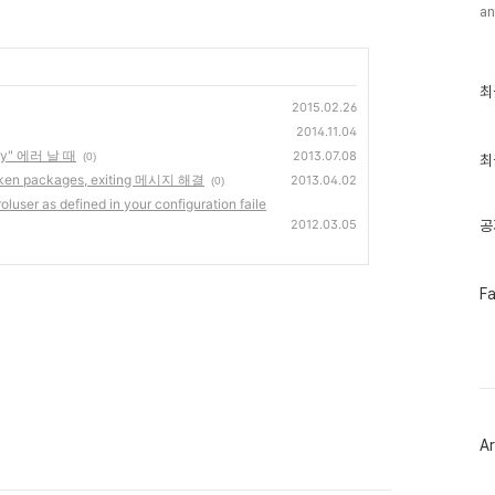
an
최
최
근
2015.02.26
글
2014.11.04
과
ory" 에러 날 때
2013.07.08
(0)
인
최
기
oken packages, exiting 메시지 해결
2013.04.02
(0)
글
er as defined in your configuration faile
2012.03.05
공
페
F
이
스
북
트
위
터
플
러
Ar
그
인