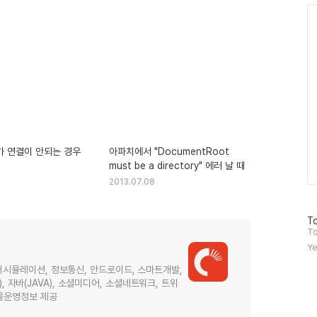
Ca
버가 연결이 안되는 경우
아파치에서 "DocumentRoot
must be a directory" 에러 날 때
2013.07.08
방
To
문
To
자
Ye
수
터시뮬레이션, 정보통신, 안드로이드, 스마트개발,
X), 자바(JAVA), 소셜미디어, 소셜네트워크, 트위
핑몰운영정보 제공