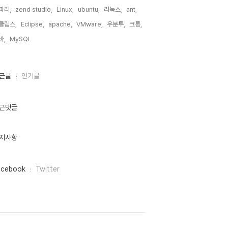
파리,
zend studio,
Linux,
ubuntu,
리눅스,
ant,
클립스,
Eclipse,
apache,
VMware,
우분투,
크롬,
바,
MySQL,
근글
인기글
근댓글
지사항
acebook
Twitter