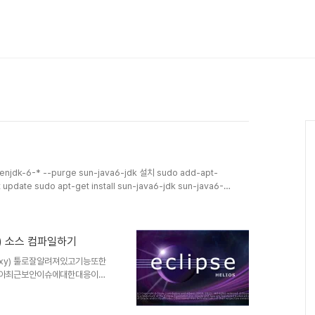
jdk-6-* --purge sun-java6-jdk 설치 sudo add-apt-
 update sudo apt-get install sun-java6-jdk sun-java6-
jre
s) 소스 컴파일하기
oxy) 툴로잘알려져있고기능또한
않아최근보안이슈에대한대응이미
스를통해컴파일하여기능을추가해
룰예정이며소스코드를수정하여기
※ 운영환경 OS :