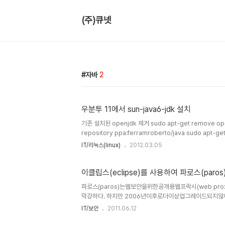
(주)큐넷
자바
2
우분투 11에서 sun-java6-jdk 설치
기존 설치된 openjdk 제거 sudo apt-get remove open
repository ppa:ferramroberto/java sudo apt-get
plugin sun-java6-bin sun-java6-fonts sun-java6-
IT/리눅스(linux)
2012.03.05
이클립스(eclipse)를 사용하여 파로스(paro
파로스(paros)는웹보안을위한공개용웹프락시(web pr
막강하다. 하지만 2006년이후로더이상업그레이드되지
흡한단점이있다. 이에파로스소스를직접내려받아이클립
IT/보안
2011.06.12
보고자한다. 본문에서는단순히컴파일방법에대해서만다
능을추가하는부분에대해서는별도의포스팅에서다룰예정이다. 