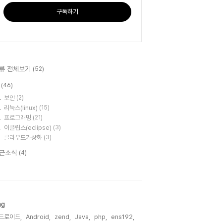
구독하기
류 전체보기
(52)
T
(46)
보안
(2)
리눅스(linux)
(15)
프로그래밍
(21)
이클립스(eclipse)
(3)
클라우드가상화
(3)
근소식
(4)
ag
드로이드,
Android,
zend,
Java,
php,
ens192,