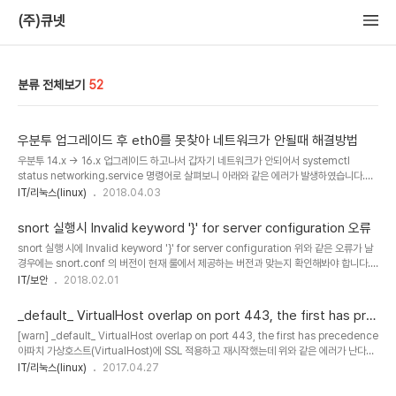
(주)큐넷
분류 전체보기
52
우분투 업그레이드 후 eth0를 못찾아 네트워크가 안될때 해결방법
우분투 14.x -> 16.x 업그레이드 하고나서 갑자기 네트워크가 안되어서 systemctl
status networking.service 명령어로 살펴보니 아래와 같은 에러가 발생하였습니다.
Cannot find device "eth0"Failed to start Raise network interfaces. 이런 저
IT/리눅스(linux)
2018.04.03
런 삽질 끝에 해결하였습니다. /etc/network/interfaces 에 등록된 네트워크인터페이스
명과 새로 변경된 인터페이스 명이 달라서 발생한 오류 인것 같습니다.
snort 실행시 Invalid keyword '}' for server configuration 오류
/etc/network/interfaces 에는 eth0 로 등록되어 있는데 ifconfig -a 명령어로 살펴
snort 실행 시에 Invalid keyword '}' for server configuration 위와 같은 오류가 날
보니 ens192로 되어 있었습니다. 인터페이스명을 ens192로 변경하던지 eth0를 그대로
경우에는 snort.conf 의 버전이 현재 룰에서 제공하는 버전과 맞는지 확인해봐야 합니다.
사용하고 싶으..
snort -V위 명령으로 snort 버전을 확인 후에 해당 버전의 룰을 내려 받아서 사용하시면
IT/보안
2018.02.01
해결 됩니다. [예시]wget https://www.snort.org/rules/snortrules-snapshot-
29111.tar.gz? -O snortrules-snapshot-29111.tar.gz
_default_ VirtualHost overlap on port 443, the first has pre
cedence 오류
[warn] _default_ VirtualHost overlap on port 443, the first has precedence
아파치 가상호스트(VirtualHost)에 SSL 적용하고 재시작했는데 위와 같은 에러가 난다면
NameVirtualHost *:443 을 추가해주면 해결된다. /etc/httpd/conf.d/ssl.conf 나
IT/리눅스(linux)
2017.04.27
/etc/httpd/conf/httpd.conf 등에 추가하면 된다.