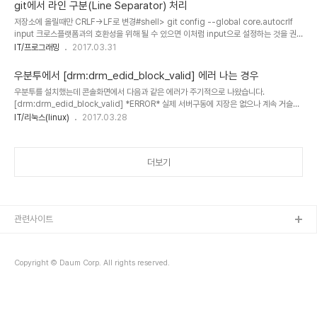
git에서 라인 구분(Line Separator) 처리
저장소에 올릴때만 CRLF->LF로 변경#shell> git config --global core.autocrlf
input 크로스플랫폼과의 호환성을 위해 될 수 있으면 이처럼 input으로 설정하는 것을 권
장함저장소에 올릴때 CRLF->LF로 변경하고 내려받을때는 다시 LF->CRLF로 변경
IT/프로그래밍
2017.03.31
#shell> git config --global core.autocrlf true 자동변환 끄기#shell> git
config --global core.autocrlf false 참고git config --global core.eol lf
우분투에서 [drm:drm_edid_block_valid] 에러 나는 경우
우분투를 설치했는데 콘솔화면에서 다음과 같은 에러가 주기적으로 나왔습니다.
[drm:drm_edid_block_valid] *ERROR* 실제 서버구동에 지장은 없으나 계속 거슬러
서 구글링 해보니 일부 그래픽카드와 모니터에서 나오는 문제 같았습니다. 해결 방법은
IT/리눅스(linux)
2017.03.28
/etc/default/grub 파일을 열어서 다음과 같이 GRUB_CMDLINE_LINUX_DEFAULT
값을 nomodeset 으로 변경 해주면 됩니다.
GRUB_CMDLINE_LINUX_DEFAULT="nomodeset"
더보기
관련사이트
Copyright © Daum Corp. All rights reserved.